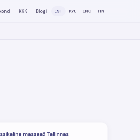
kond
KKK
Blogi
EST
РУС
ENG
FIN
ssikaline massaaž Tallinnas