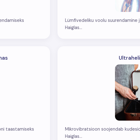
urendamiseks
Lümfivedeliku voolu suurendamine j
Haiglas...
nas
Ultrahel
ooni taastamiseks
Mikrovibratsioon soojendab kudesid 
Haiglas...