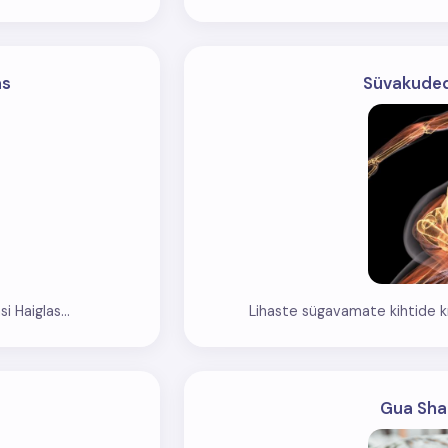
as
Süvakuded
 Haiglas...
Lihaste sügavamate kihtide kroo
Gua Sha 