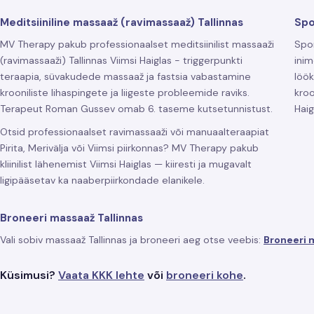
Meditsiiniline massaaž (ravimassaaž) Tallinnas
Spo
MV Therapy pakub professionaalset meditsiinilist massaaži
Spor
(ravimassaaži) Tallinnas Viimsi Haiglas - triggerpunkti
inim
teraapia, süvakudede massaaž ja fastsia vabastamine
löö
krooniliste lihaspingete ja liigeste probleemide raviks.
kroo
Terapeut Roman Gussev omab 6. taseme kutsetunnistust.
Haig
Otsid professionaalset ravimassaaži või manuaalteraapiat
Pirita, Merivälja või Viimsi piirkonnas? MV Therapy pakub
kliinilist lähenemist Viimsi Haiglas — kiiresti ja mugavalt
ligipääsetav ka naaberpiirkondade elanikele.
Broneeri massaaž Tallinnas
Vali sobiv massaaž Tallinnas ja broneeri aeg otse veebis:
Broneeri 
Küsimusi?
Vaata KKK lehte
või
broneeri kohe
.