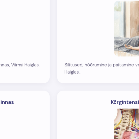
as, Viimsi Haiglas...
Silitused, hõõrumine ja paitamine v
Haiglas...
linnas
Kõrgintens