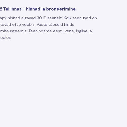
 Tallinnas - hinnad ja broneerimine
py hinnad algavad 30 € seansilt. Kõik teenused on
tavad otse veebis. Vaata täpseid hindu
missüsteemis. Teenindame eesti, vene, inglise ja
eeles.