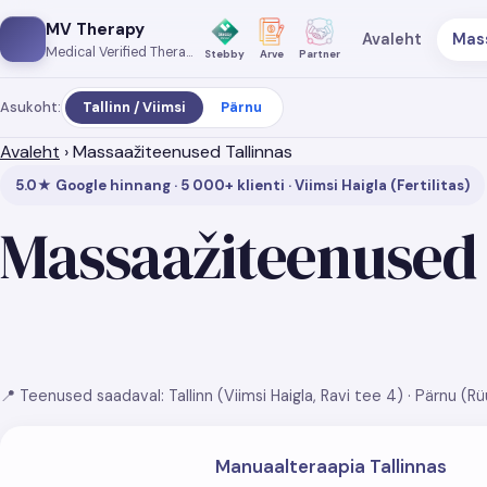
MV Therapy
Avaleht
Mas
Medical Verified Therapy
Stebby
Arve
Partner
Asukoht:
Tallinn / Viimsi
Pärnu
Avaleht
›
Massaažiteenused Tallinnas
5.0★ Google hinnang · 5 000+ klienti · Viimsi Haigla (Fertilitas)
Massaažiteenused 
📍 Teenused saadaval: Tallinn (Viimsi Haigla, Ravi tee 4) · Pärnu (Rü
Manuaalteraapia Tallinnas