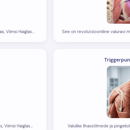
s, Viimsi Haiglas...
See on revolutsiooniline valuravi me
Triggerpunk
, Viimsi Haiglas...
Valulike lihassõlmede ja pingeko