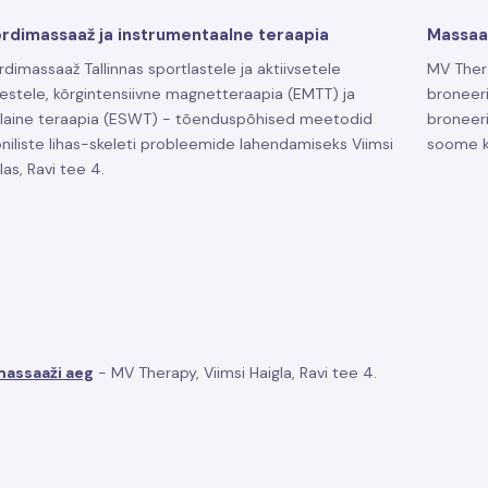
rdimassaaž ja instrumentaalne teraapia
Massaaž
dimassaaž Tallinnas sportlastele ja aktiivsetele
MV Thera
estele, kõrgintensiivne magnetteraapia (EMTT) ja
broneeri
klaine teraapia (ESWT) - tõenduspõhised meetodid
broneeri
niliste lihas-skeleti probleemide lahendamiseks Viimsi
soome k
las, Ravi tee 4.
massaaži aeg
- MV Therapy, Viimsi Haigla, Ravi tee 4.