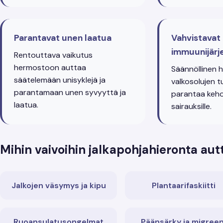
Parantavat unen laatua
Vahvistavat
immuunijärj
Rentouttava vaikutus
hermostoon auttaa
Säännöllinen h
säätelemään unisyklejä ja
valkosolujen t
parantamaan unen syvyyttä ja
parantaa keh
laatua.
sairauksille.
Mihin vaivoihin jalkapohjahieronta aut
Jalkojen väsymys ja kipu
Plantaarifaskiitti
Ruoansulatusongelmat
Päänsärky ja migreen