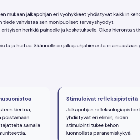
en mukaan jalkapohjan eri vyöhykkeet yhdistyvät kaikkiin kehon 
 tiede vahvistaa sen monipuoliset terveyshyödyt.
erityisen herkkiä paineelle ja kosketukselle. Oikea hieronta s
miota ja hoitoa. Säännöllinen jalkapohjahieronta ei ainoastaa
imusuonistoa
Stimuloivat refleksipisteitä
steen kiertoa,
Jalkapohjan refleksologiapistee
a poistamaan
yhdistyvät eri elimiin; niiden
tajätteitä samalla
stimulointi tukee kehon
muniteettia.
luonnollista paranemiskykyä.