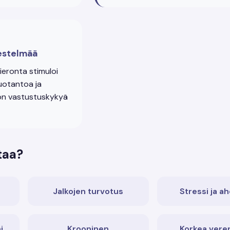
estelmää
ieronta stimuloi
uotantoa ja
on vastustuskykyä
taa?
Jalkojen turvotus
Stressi ja a
i
Krooninen
Korkea vere