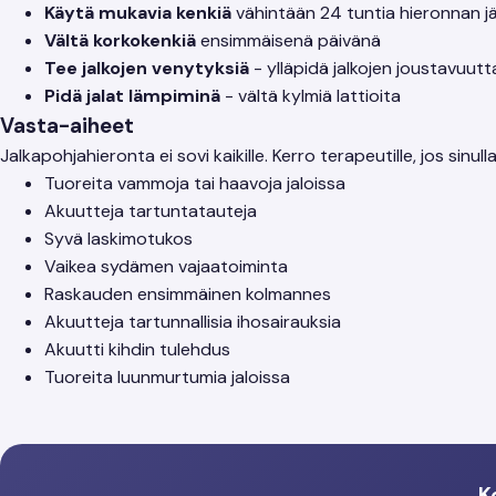
Käytä mukavia kenkiä
vähintään 24 tuntia hieronnan j
Vältä korkokenkiä
ensimmäisenä päivänä
Tee jalkojen venytyksiä
- ylläpidä jalkojen joustavuutt
Pidä jalat lämpiminä
- vältä kylmiä lattioita
Vasta-aiheet
Jalkapohjahieronta ei sovi kaikille. Kerro terapeutille, jos sinull
Tuoreita vammoja tai haavoja jaloissa
Akuutteja tartuntatauteja
Syvä laskimotukos
Vaikea sydämen vajaatoiminta
Raskauden ensimmäinen kolmannes
Akuutteja tartunnallisia ihosairauksia
Akuutti kihdin tulehdus
Tuoreita luunmurtumia jaloissa
K