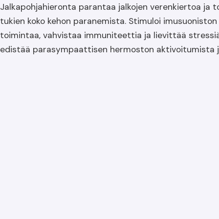
Jalkapohjahieronta parantaa jalkojen verenkiertoa ja t
tukien koko kehon paranemista. Stimuloi imusuoniston 
toimintaa, vahvistaa immuniteettia ja lievittää stress
edistää parasympaattisen hermoston aktivoitumista j