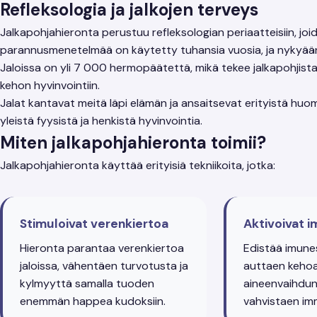
Refleksologia ja jalkojen terveys
Jalkapohjahieronta perustuu refleksologian periaatteisiin, joid
parannusmenetelmää on käytetty tuhansia vuosia, ja nykyään
Jaloissa on yli 7 000 hermopäätettä, mikä tekee jalkapohjista 
kehon hyvinvointiin.
Jalat kantavat meitä läpi elämän ja ansaitsevat erityistä huo
yleistä fyysistä ja henkistä hyvinvointia.
Miten jalkapohjahieronta toimii?
Jalkapohjahieronta käyttää erityisiä tekniikoita, jotka:
Stimuloivat verenkiertoa
Aktivoivat 
Hieronta parantaa verenkiertoa
Edistää imune
jaloissa, vähentäen turvotusta ja
auttaen keho
kylmyyttä samalla tuoden
aineenvaihdun
enemmän happea kudoksiin.
vahvistaen im