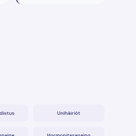
hdistus
Unihäiriöt
npaine
Hormonitasapaino