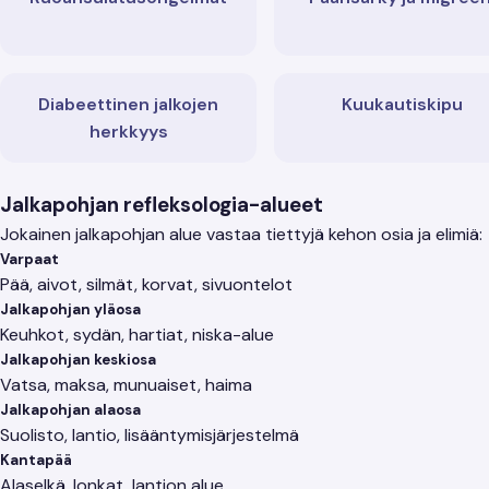
Diabeettinen jalkojen
Kuukautiskipu
herkkyys
Jalkapohjan refleksologia-alueet
Jokainen jalkapohjan alue vastaa tiettyjä kehon osia ja elimiä:
Varpaat
Pää, aivot, silmät, korvat, sivuontelot
Jalkapohjan yläosa
Keuhkot, sydän, hartiat, niska-alue
Jalkapohjan keskiosa
Vatsa, maksa, munuaiset, haima
Jalkapohjan alaosa
Suolisto, lantio, lisääntymisjärjestelmä
Kantapää
Alaselkä, lonkat, lantion alue