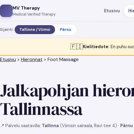
MV Therapy
Etusivu
Hi
Medical Verified Therapy
Sijainti:
Tallinna / Viimsi
Pärnu
🇫🇮
Kielitiedote:
En puhu suo
Etusivu
>
Hieronnat
> Foot Massage
Jalkapohjan hiero
Tallinnassa
📍 Palvelu saatavilla:
Tallinna
(Viimsin sairaala, Ravi tee 4) ·
Pärnu