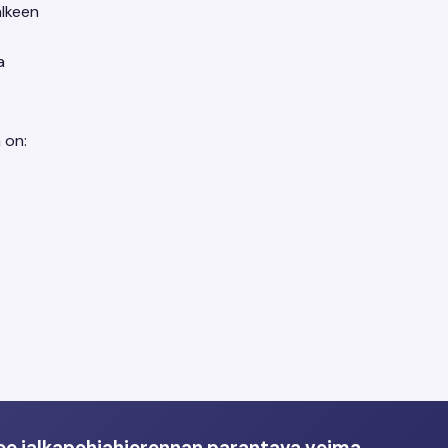
älkeen
a
a on:
oe jalkapohjahieronnan parantava voima