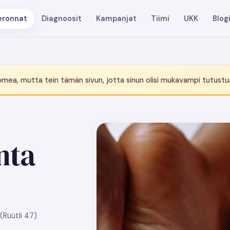
eronnat
Diagnoosit
Kampanjat
Tiimi
UKK
Blog
mea, mutta tein tämän sivun, jotta sinun olisi mukavampi tutustu
nta
(Rüütli 47)