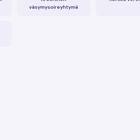
väsymysoireyhtymä