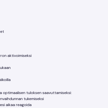
set
rron aktivoimiseksi
 mukaan
ikoilla
a optimaalisen tuloksen saavuttamiseksi:
eenvaihdunnan tukemiseksi
esi aikaa reagoida