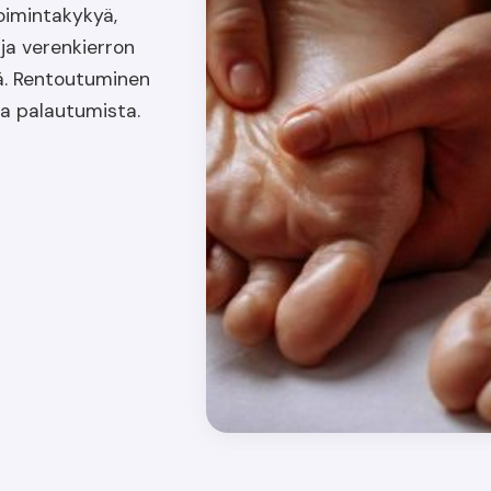
oimintakykyä,
ja verenkierron
iä. Rentoutuminen
a palautumista.