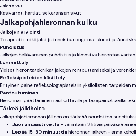
Jalan sivut
Käsivarret, hartiat, selkärangan sivut
Jalkapohjahieronnan kulku
Jalkojen arviointi
Terapeutti tutkii jalat ja tunnistaa ongelma-alueet ja jännityk
Puhdistus
Jalkojen hellävarainen puhdistus ja lämmitys hierontaa varten
Lämmittely
Yleiset hierontatekniikat jalkojen rentouttamiseksi ja verenkie
Refleksipisteiden käsittely
Erityinen paine refleksologiapisteisiin yksilöllisten tarpeiden
Rentoutuminen
Hieronnan päättäminen rauhoittavilla ja tasapainottavilla tekni
Tärkeä jälkihoito
Jalkapohjahieronnan jälkeen on tärkeää noudattaa suosituksi
Juo runsaasti vettä
- vähintään 2 litraa päivässä ain
Lepää 15-30 minuuttia
hieronnan jälkeen - anna keholl