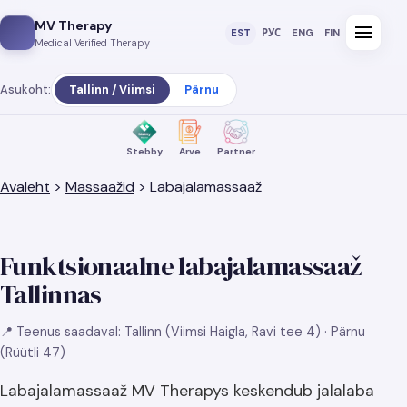
MV Therapy
menu
EST
РУС
ENG
FIN
Medical Verified Therapy
Asukoht:
Tallinn / Viimsi
Pärnu
Stebby
Arve
Partner
Avaleht
>
Massaažid
> Labajalamassaaž
Funktsionaalne labajalamassaaž
Tallinnas
📍 Teenus saadaval: Tallinn (Viimsi Haigla, Ravi tee 4) · Pärnu
(Rüütli 47)
Labajalamassaaž MV Therapys keskendub jalalaba