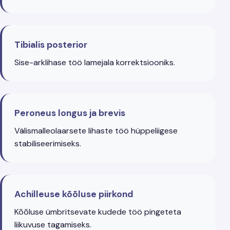
Tibialis posterior
Sise-arklihase töö lamejala korrektsiooniks.
Peroneus longus ja brevis
Välismalleolaarsete lihaste töö hüppeliigese
stabiliseerimiseks.
Achilleuse kõõluse piirkond
Kõõluse ümbritsevate kudede töö pingeteta
liikuvuse tagamiseks.