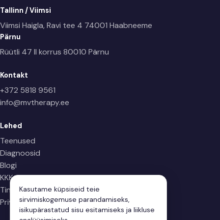
Tallinn / Viimsi
Viimsi Haigla, Ravi tee 4
74001 Haabneeme
Pärnu
Rüütli 47 II korrus
80010 Pärnu
Kontakt
+372 5818 9561
info@mvtherapy.ee
Lehed
Teenused
Diagnoosid
Blogi
KKK
Tingimused
Kasutame küpsiseid teie
sirvimiskogemuse parandamiseks,
Privaatsuspoliitika
isikupärastatud sisu esitamiseks ja liikluse