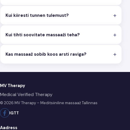
Kui kiiresti tunnen tulemust?
Kui tihti soovitate massaaži teha?
Kas massaaž sobib koos arsti raviga?
MV Therapy
Medical Verified Therapy
© 2026 MV Therapy – Meditsiiniline massaaž Tallinnas
IG
TT
Aadress