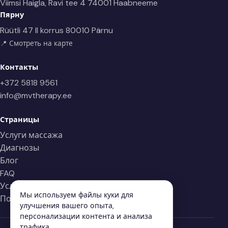
Viimsi Haigla, Ravi tee 4
74001 Haabneeme
Пярну
Rüütli 47 II korrus
80010 Pärnu
📍 Смотреть на карте
Контакты
+372 5818 9561
info@mvtherapy.ee
Страницы
Услуги массажа
Диагнозы
Блог
FAQ
Условия
Мы используем файлы куки для
Политика конфиденциальности
улучшения вашего опыта,
персонализации контента и анализа
трафика.