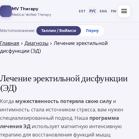
MV Therapy
menu
EST
РУС
ENG
FIN
Medical Verified Therapy
Местоположение:
Таллин / Виймси
Пярну
Главная
>
Диагнозы
>
Лечение эректильной
дисфункции (ЭД)
Лечение эректильной дисфункции
(ЭД)
Когда
мужественность потеряла свою силу
и
интимность стала источником стресса, вам нужен
специализированный подход. Наша
программа
лечения ЭД
использует магнитную интенсивную
терапию для восстановления функций мышц