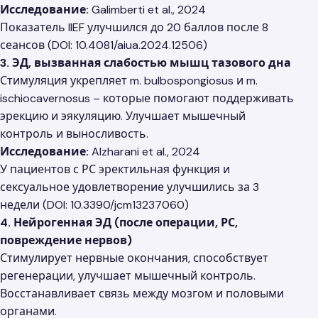
Исследование:
Galimberti et al., 2024
Показатель IIEF улучшился до 20 баллов после 8
сеансов (DOI: 10.4081/aiua.2024.12506)
3. ЭД, вызванная слабостью мышц тазового дна
Стимуляция укрепляет m. bulbospongiosus и m.
ischiocavernosus – которые помогают поддерживать
эрекцию и эякуляцию. Улучшает мышечный
контроль и выносливость.
Исследование:
Alzharani et al., 2024
У пациентов с РС эректильная функция и
сексуальное удовлетворение улучшились за 3
недели (DOI: 10.3390/jcm13237060)
4. Нейрогенная ЭД (после операции, РС,
повреждение нервов)
Стимулирует нервные окончания, способствует
регенерации, улучшает мышечный контроль.
Восстанавливает связь между мозгом и половыми
органами.