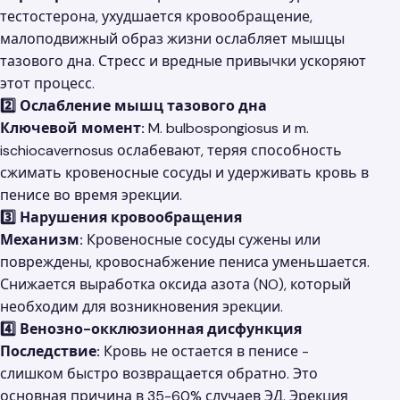
тестостерона, ухудшается кровообращение,
малоподвижный образ жизни ослабляет мышцы
тазового дна. Стресс и вредные привычки ускоряют
этот процесс.
2️⃣ Ослабление мышц тазового дна
Ключевой момент:
M. bulbospongiosus и m.
ischiocavernosus ослабевают, теряя способность
сжимать кровеносные сосуды и удерживать кровь в
пенисе во время эрекции.
3️⃣ Нарушения кровообращения
Механизм:
Кровеносные сосуды сужены или
повреждены, кровоснабжение пениса уменьшается.
Снижается выработка оксида азота (NO), который
необходим для возникновения эрекции.
4️⃣ Венозно-окклюзионная дисфункция
Последствие:
Кровь не остается в пенисе -
слишком быстро возвращается обратно. Это
основная причина в 35-60% случаев ЭД. Эрекция