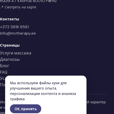
Rüütli 47 II korrus
80010 Pärnu
📍 Смотреть на карте
Контакты
+372 5818 9561
info@mvtherapy.ee
Страницы
Услуги массажа
Диагнозы
Блог
FAQ
Условия
Мы используем файлы куки для
Политика конфиденциальности
улучшения вашего опыта,
персонализации контента и анализа
трафика.
Информация на странице носит информационный характер
и не заменяет профессиональную медицинскую
OK, принять
диагностику или лечение.