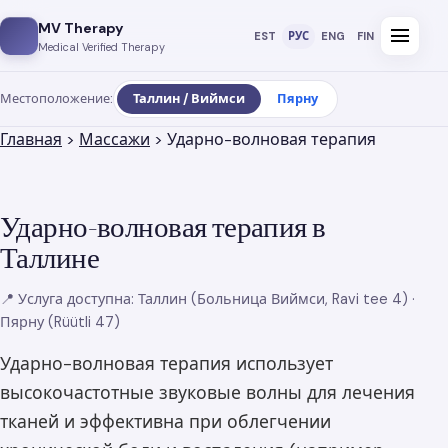
MV Therapy
menu
EST
РУС
ENG
FIN
Medical Verified Therapy
Местоположение:
Таллин / Виймси
Пярну
Главная
>
Массажи
> Ударно-волновая терапия
Ударно-волновая терапия в
Таллине
📍 Услуга доступна: Таллин (Больница Виймси, Ravi tee 4) ·
Пярну (Rüütli 47)
Ударно-волновая терапия использует
высокочастотные звуковые волны для лечения
тканей и эффективна при облегчении