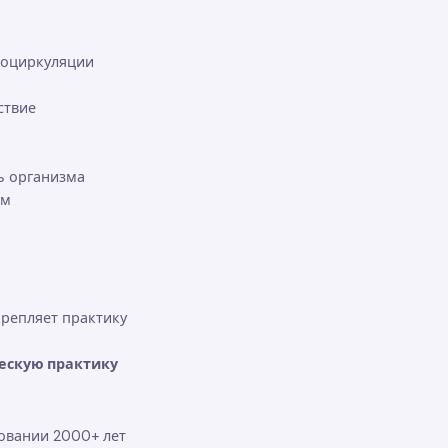
роциркуляции
ствие
ь организма
ом
крепляет практику
ческую практику
овании 2000+ лет