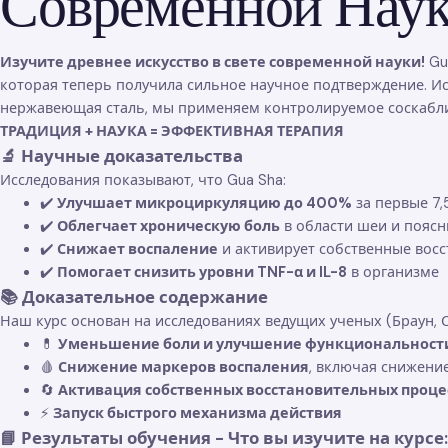
Современной Нау
Изучите древнее искусство в свете современной науки!
Gu
которая теперь получила сильное научное подтверждение. Ис
нержавеющая сталь, мы применяем контролируемое соскабл
ТРАДИЦИЯ + НАУКА = ЭФФЕКТИВНАЯ ТЕРАПИЯ
🔬 Научные доказательства
Исследования показывают, что Gua Sha:
✔️
Улучшает микроциркуляцию до 400%
за первые 7,
✔️
Облегчает хроническую боль
в области шеи и пояс
✔️
Снижает воспаление
и активирует собственные вос
✔️
Помогает снизить уровни TNF-α и IL-8
в организме
📚 Доказательное содержание
Наш курс основан на исследованиях ведущих ученых (Браун, Сах
💊
Уменьшение боли и улучшение функциональност
🩸
Снижение маркеров воспаления
, включая снижение
🔄
Активация собственных восстановительных проце
⚡
Запуск быстрого механизма действия
📘 Результаты обучения - Что вы изучите на курсе: