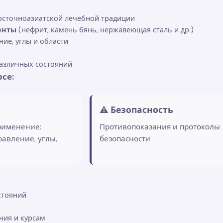
осточноазиатской лечебной традиции
енты
(нефрит, камень бянь, нержавеющая сталь и др.)
ние, углы и области
азличных состояний
се:
⚠️ Безопасность
рименение:
Противопоказания и протоколы
равление, углы,
безопасности
стояний
ния и курсам