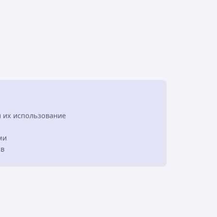
и их использование
и
ми
ов