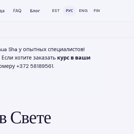
да
FAQ
Блог
EST
РУС
ENG
FIN
a Sha у опытных специалистов!
 Если хотите заказать
курс в ваши
омеру +372 58189561.
в Свете