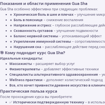
Показания и области применения Gua Sha
Gua Sha особенно эффективна при следующих проблемах:
🔸
Хроническая боль в шее и плечах
- улучшение мик
🔸
Боль в пояснице
- снижение воспаления
🔸
Напряжение и стресс
- глубокое расслабляющее дей
🔸
Скованность суставов
- улучшение подвижности
🔸
Баланс нервной системы
- успокаивающий эффект
🔸
Укрепление иммунной системы
- сопротивляемост
🔸
Нарушения сна
- расслабляющее действие перед сн
🎯 Кому подходит курс Gua Sha?
Идеальные кандидаты:
Массажисты
- расширяет выбор услуг
Физиотерапевты
- добавляет эффективные техники
Специалисты альтернативного здравоохранения
- у
Wellness практики
- дополняет холистический подход
Все, кто хочет привнести древнее искусство в клини
Практическая польза курса
После прохождения курса вы приобретете:
✅
Исторически подтвержденную технику
- в использ