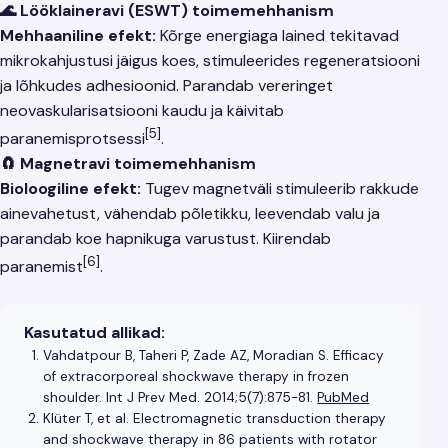
🌊 Lööklaineravi (ESWT) toimemehhanism
Mehhaaniline efekt:
Kõrge energiaga lained tekitavad
mikrokahjustusi jäigus koes, stimuleerides regeneratsiooni
ja lõhkudes adhesioonid. Parandab vereringet
neovaskularisatsiooni kaudu ja käivitab
[5]
paranemisprotsessi
.
🧲 Magnetravi toimemehhanism
Bioloogiline efekt:
Tugev magnetväli stimuleerib rakkude
ainevahetust, vähendab põletikku, leevendab valu ja
parandab koe hapnikuga varustust. Kiirendab
[6]
paranemist
.
Kasutatud allikad:
Vahdatpour B, Taheri P, Zade AZ, Moradian S. Efficacy
of extracorporeal shockwave therapy in frozen
shoulder. Int J Prev Med. 2014;5(7):875-81.
PubMed
Klüter T, et al. Electromagnetic transduction therapy
and shockwave therapy in 86 patients with rotator