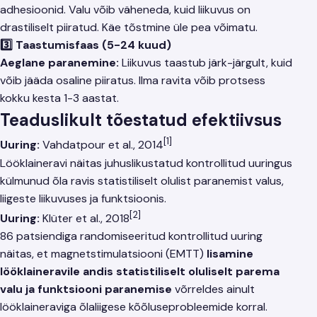
adhesioonid. Valu võib väheneda, kuid liikuvus on
drastiliselt piiratud. Käe tõstmine üle pea võimatu.
3️⃣ Taastumisfaas (5-24 kuud)
Aeglane paranemine:
Liikuvus taastub järk-järgult, kuid
võib jääda osaline piiratus. Ilma ravita võib protsess
kokku kesta 1-3 aastat.
Teaduslikult tõestatud efektiivsus
[1]
Uuring:
Vahdatpour et al., 2014
Lööklaineravi näitas juhuslikustatud kontrollitud uuringus
külmunud õla ravis statistiliselt olulist paranemist valus,
liigeste liikuvuses ja funktsioonis.
[2]
Uuring:
Klüter et al., 2018
86 patsiendiga randomiseeritud kontrollitud uuring
näitas, et magnetstimulatsiooni (EMTT)
lisamine
lööklaineravile andis statistiliselt oluliselt parema
valu ja funktsiooni paranemise
võrreldes ainult
lööklaineraviga õlaliigese kõõluseprobleemide korral.