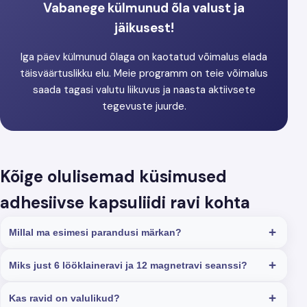
Vabanege külmunud õla valust ja
jäikusest!
Iga päev külmunud õlaga on kaotatud võimalus elada
täisväärtuslikku elu. Meie programm on teie võimalus
saada tagasi valutu liikuvus ja naasta aktiivsete
tegevuste juurde.
Kõige olulisemad küsimused
adhesiivse kapsuliidi ravi kohta
Millal ma esimesi parandusi märkan?
Miks just 6 lööklaineravi ja 12 magnetravi seanssi?
Kas ravid on valulikud?