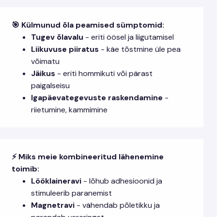
🎯 Külmunud õla peamised sümptomid:
Tugev õlavalu
- eriti öösel ja liigutamisel
Liikuvuse piiratus
- käe tõstmine üle pea
võimatu
Jäikus
- eriti hommikuti või pärast
paigalseisu
Igapäevategevuste raskendamine
-
riietumine, kammimine
⚡ Miks meie kombineeritud lähenemine
toimib:
Lööklaineravi
- lõhub adhesioonid ja
stimuleerib paranemist
Magnetravi
- vähendab põletikku ja