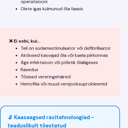
operatsiooni
Olete igas külmunud õla faasis
❌ Ei sobi, kui...
Teil on südamestimulaator või defibrillaator
Aktiivsed kasvajad õla või kaela piirkonnas
Äge infektsioon või põletik õlaliigeses
Rasedus
Tõsised vereringehäired
Hemofilia või muud verejooksuprobleemid
🔬 Kaasaegsed ravitehnoloogiad -
teaduslikult tõestatud