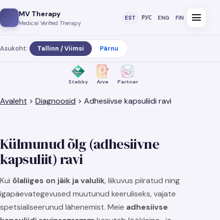
MV Therapy
menu
EST
РУС
ENG
FIN
Medical Verified Therapy
Asukoht:
Tallinn / Viimsi
Pärnu
Stebby
Arve
Partner
Avaleht
>
Diagnoosid
>
Adhesiivse kapsuliidi ravi
Külmunud õlg (adhesiivne
kapsuliit) ravi
Kui
õlaliiges on jäik ja valulik
, liikuvus piiratud ning
igapäevategevused muutunud keeruliseks, vajate
spetsialiseerunud lähenemist. Meie
adhesiivse