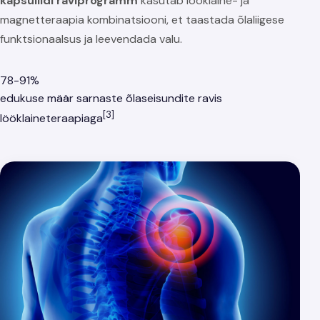
kapsuliidi raviprogramm
kasutab lööklaine- ja
magnetteraapia kombinatsiooni, et taastada õlaliigese
funktsionaalsus ja leevendada valu.
78-91%
edukuse määr sarnaste õlaseisundite ravis
[3]
lööklaineteraapiaga