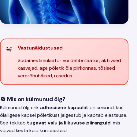
Vastunäidustused
Südamestimulaator või defibrillaator, aktiivsed
kasvajad, äge põletik õla piirkonnas, tõsised
vererõhuhäired, rasedus.
🔄 Mis on külmunud õlg?
Külmunud õlg ehk
adhesiivne kapsuliit
on seisund, kus
õlaliigese kapsel põletikust jäigestub ja kaotab elastsuse.
See tekitab
tugevat valu ja liikuvuse piiranguid
, mis
võivad kesta kuid kuni aastaid.