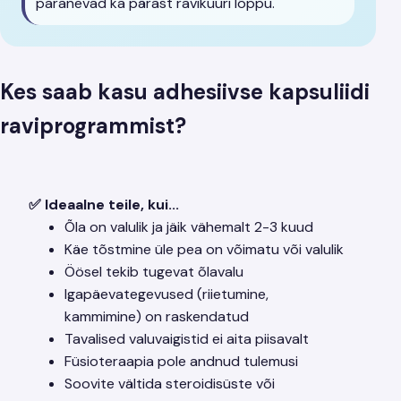
paranevad ka pärast ravikuuri lõppu.
Kes saab kasu adhesiivse kapsuliidi
raviprogrammist?
✅ Ideaalne teile, kui...
Õla on valulik ja jäik vähemalt 2-3 kuud
Käe tõstmine üle pea on võimatu või valulik
Öösel tekib tugevat õlavalu
Igapäevategevused (riietumine,
kammimine) on raskendatud
Tavalised valuvaigistid ei aita piisavalt
Füsioteraapia pole andnud tulemusi
Soovite vältida steroidisüste või