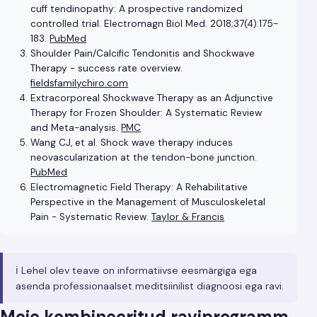
cuff tendinopathy: A prospective randomized
controlled trial. Electromagn Biol Med. 2018;37(4):175-
183.
PubMed
Shoulder Pain/Calcific Tendonitis and Shockwave
Therapy - success rate overview.
fieldsfamilychiro.com
Extracorporeal Shockwave Therapy as an Adjunctive
Therapy for Frozen Shoulder: A Systematic Review
and Meta-analysis.
PMC
Wang CJ, et al. Shock wave therapy induces
neovascularization at the tendon-bone junction.
PubMed
Electromagnetic Field Therapy: A Rehabilitative
Perspective in the Management of Musculoskeletal
Pain - Systematic Review.
Taylor & Francis
ℹ️ Lehel olev teave on informatiivse eesmärgiga ega
asenda professionaalset meditsiinilist diagnoosi ega ravi.
Meie kombineeritud raviprogramm