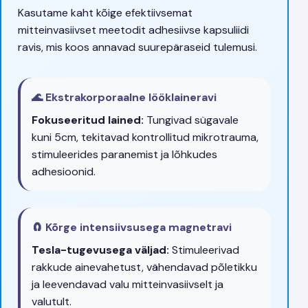
Kasutame kaht kõige efektiivsemat
mitteinvasiivset meetodit adhesiivse kapsuliidi
ravis, mis koos annavad suurepäraseid tulemusi.
🌊 Ekstrakorporaalne lööklaineravi
Fokuseeritud lained:
Tungivad sügavale
kuni 5cm, tekitavad kontrollitud mikrotrauma,
stimuleerides paranemist ja lõhkudes
adhesioonid.
🧲 Kõrge intensiivsusega magnetravi
Tesla-tugevusega väljad:
Stimuleerivad
rakkude ainevahetust, vähendavad põletikku
ja leevendavad valu mitteinvasiivselt ja
valutult.