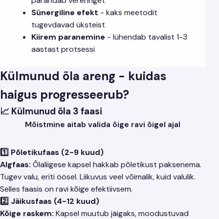
parandab vereringet
Sünergiline efekt
- kaks meetodit
tugevdavad üksteist
Kiirem paranemine
- lühendab tavalist 1-3
aastast protsessi
Külmunud õla areng - kuidas
haigus progresseerub?
📈 Külmunud õla 3 faasi
Mõistmine aitab valida õige ravi õigel ajal
1️⃣ Põletikufaas (2-9 kuud)
Algfaas:
Õlaliigese kapsel hakkab põletikust paksenema.
Tugev valu, eriti öösel. Liikuvus veel võimalik, kuid valulik.
Selles faasis on ravi kõige efektiivsem.
2️⃣ Jäikusfaas (4-12 kuud)
Kõige raskem:
Kapsel muutub jäigaks, moodustuvad