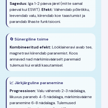
Sagedus:
Iga 1-2 päeva järel (mitte samal
päeval kui ESWT).
Efekt:
Vähendab põletikku,
leevendab valu, kiirendab koe taastumist ja
parandab lihaste funktsiooni.
🔄 Sünergiline toime
Kombineeritud efekt:
Lööklaineravi avab tee,
magnetravi kiirendab paranemist. Koos
annavad nad märkimisväärselt paremaid
tulemusi kui eraldi kasutamisel.
📈 Järkjärguline paranemine
Progressioon:
Valu väheneb 2-3 nädalaga,
liikuvus paraneb 4-5 nädalaga, märkimisväärne
paranemine 6-8 nädalaga. Tulemused