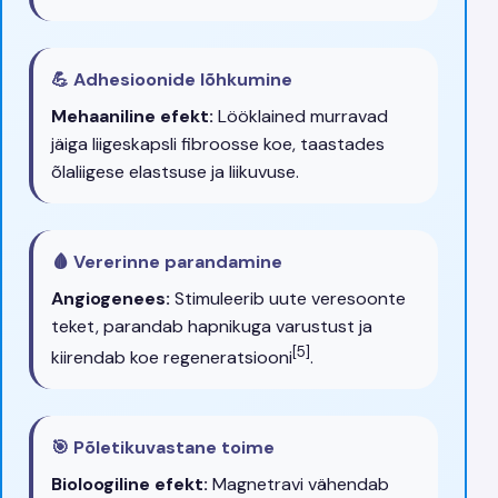
💪 Adhesioonide lõhkumine
Mehaaniline efekt:
Lööklained murravad
jäiga liigeskapsli fibroosse koe, taastades
õlaliigese elastsuse ja liikuvuse.
🩸 Vererinne parandamine
Angiogenees:
Stimuleerib uute veresoonte
teket, parandab hapnikuga varustust ja
[5]
kiirendab koe regeneratsiooni
.
🎯 Põletikuvastane toime
Bioloogiline efekt:
Magnetravi vähendab