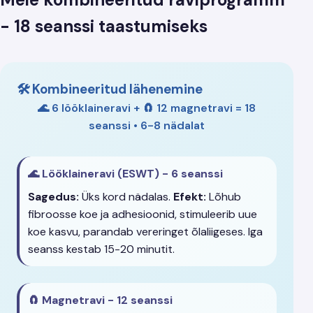
- 18 seanssi taastumiseks
🛠️ Kombineeritud lähenemine
🌊 6 lööklaineravi + 🧲 12 magnetravi = 18
seanssi • 6-8 nädalat
🌊 Lööklaineravi (ESWT) - 6 seanssi
Sagedus:
Üks kord nädalas.
Efekt:
Lõhub
fibroosse koe ja adhesioonid, stimuleerib uue
koe kasvu, parandab vereringet õlaliigeses. Iga
seanss kestab 15-20 minutit.
🧲 Magnetravi - 12 seanssi