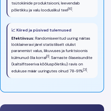
tsütokiinide produktsiooni, leevendab
[6]
põletikku ja valu looduslikul teel
.
📈 Kiired ja püsivad tulemused
Efektiivsus:
Randomiseeritud uuring näitas
lööklaineravi järel statistiliselt olulist
paranemist valus, liikuvuses ja funktsioonis
[1]
külmunud õla korral
. Sarnaste õlaseisundite
(kaltsifitseeriva kõõluspõletiku) ravis on
[3]
edukuse määr uuringutes olnud 78-91%
.