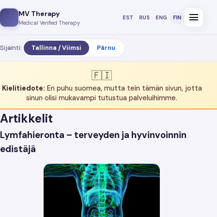
MV Therapy
menu
EST
RUS
ENG
FIN
Medical Verified Therapy
Sijainti:
Tallinna / Viimsi
Pärnu
🇫🇮
Kielitiedote:
En puhu suomea, mutta tein tämän sivun, jotta
sinun olisi mukavampi tutustua palveluihimme.
Artikkelit
Lymfahieronta – terveyden ja hyvinvoinnin
edistäjä