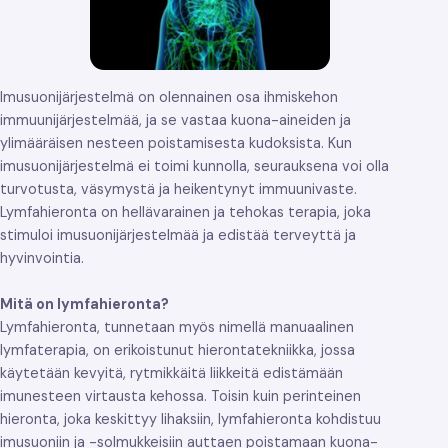
Imusuonijärjestelmä on olennainen osa ihmiskehon
immuunijärjestelmää, ja se vastaa kuona-aineiden ja
ylimääräisen nesteen poistamisesta kudoksista. Kun
imusuonijärjestelmä ei toimi kunnolla, seurauksena voi olla
turvotusta, väsymystä ja heikentynyt immuunivaste.
Lymfahieronta on hellävarainen ja tehokas terapia, joka
stimuloi imusuonijärjestelmää ja edistää terveyttä ja
hyvinvointia.
Mitä on lymfahieronta?
Lymfahieronta, tunnetaan myös nimellä manuaalinen
lymfaterapia, on erikoistunut hierontatekniikka, jossa
käytetään kevyitä, rytmikkäitä liikkeitä edistämään
imunesteen virtausta kehossa. Toisin kuin perinteinen
hieronta, joka keskittyy lihaksiin, lymfahieronta kohdistuu
imusuoniin ja -solmukkeisiin auttaen poistamaan kuona-