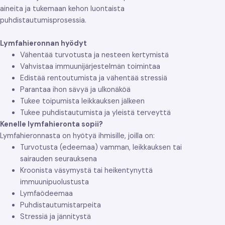
aineita ja tukemaan kehon luontaista
puhdistautumisprosessia.
Lymfahieronnan hyödyt
Vähentää turvotusta ja nesteen kertymistä
Vahvistaa immuunijärjestelmän toimintaa
Edistää rentoutumista ja vähentää stressiä
Parantaa ihon sävyä ja ulkonäköä
Tukee toipumista leikkauksen jälkeen
Tukee puhdistautumista ja yleistä terveyttä
Kenelle lymfahieronta sopii?
Lymfahieronnasta on hyötyä ihmisille, joilla on:
Turvotusta (edeemaa) vamman, leikkauksen tai
sairauden seurauksena
Kroonista väsymystä tai heikentynyttä
immuunipuolustusta
Lymfaödeemaa
Puhdistautumistarpeita
Stressiä ja jännitystä