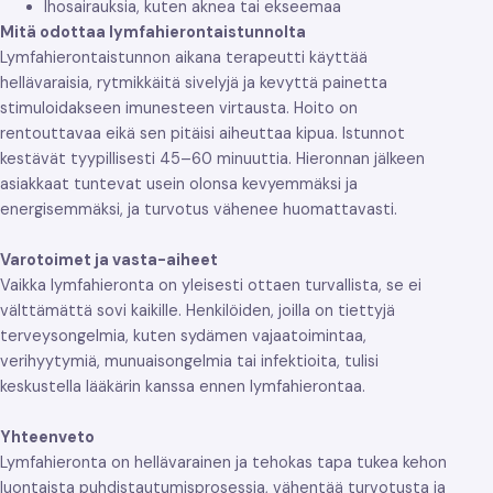
Ihosairauksia, kuten aknea tai ekseemaa
Mitä odottaa lymfahierontaistunnolta
Lymfahierontaistunnon aikana terapeutti käyttää
hellävaraisia, rytmikkäitä sivelyjä ja kevyttä painetta
stimuloidakseen imunesteen virtausta. Hoito on
rentouttavaa eikä sen pitäisi aiheuttaa kipua. Istunnot
kestävät tyypillisesti 45–60 minuuttia. Hieronnan jälkeen
asiakkaat tuntevat usein olonsa kevyemmäksi ja
energisemmäksi, ja turvotus vähenee huomattavasti.
Varotoimet ja vasta-aiheet
Vaikka lymfahieronta on yleisesti ottaen turvallista, se ei
välttämättä sovi kaikille. Henkilöiden, joilla on tiettyjä
terveysongelmia, kuten sydämen vajaatoimintaa,
verihyytymiä, munuaisongelmia tai infektioita, tulisi
keskustella lääkärin kanssa ennen lymfahierontaa.
Yhteenveto
Lymfahieronta on hellävarainen ja tehokas tapa tukea kehon
luontaista puhdistautumisprosessia, vähentää turvotusta ja