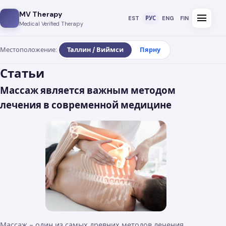
MV Therapy
menu
EST
РУС
ENG
FIN
Medical Verified Therapy
Местоположение:
Таллин / Виймси
Пярну
Статьи
Массаж является важным методом
лечения в современной медицине
Массаж - один из самых древних методов лечения,