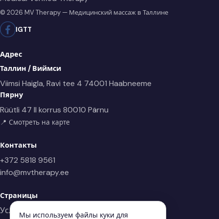
© 2026 MV Therapy — Медицинский массаж в Таллине
IG
TT
Адрес
Таллин / Виймси
Viimsi Haigla, Ravi tee 4
74001 Haabneeme
Пярну
Rüütli 47 II korrus
80010 Pärnu
📍 Смотреть на карте
Контакты
+372 5818 9561
info@mvtherapy.ee
Страницы
Услуги массажа
Мы используем файлы куки для