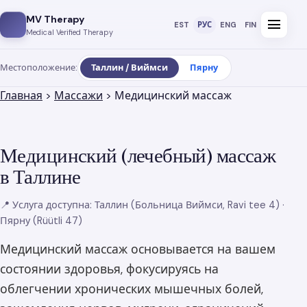
MV Therapy
menu
EST
РУС
ENG
FIN
Medical Verified Therapy
Местоположение:
Таллин / Виймси
Пярну
Главная
>
Массажи
> Медицинский массаж
Медицинский (лечебный) массаж
в Таллине
📍 Услуга доступна: Таллин (Больница Виймси, Ravi tee 4) ·
Пярну (Rüütli 47)
Медицинский массаж основывается на вашем
состоянии здоровья, фокусируясь на
облегчении хронических мышечных болей,