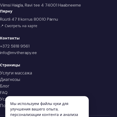
Viimsi Haigla, Ravi tee 4
74001 Haabneeme
Пярну
Rüütli 47 II korrus
80010 Pärnu
📍 Смотреть на карте
Контакты
+372 5818 9561
info@mvtherapy.ee
Страницы
Услуги массажа
Диагнозы
Блог
FAQ
Условия
Мы используем файлы куки для
Политика конфиденциальности
улучшения вашего опыта,
персонализации контента и анализа