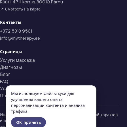
Rüütli 47 II korrus
80010 Pärnu
📍 Смотреть на карте
Контакты
+372 5818 9561
info@mvtherapy.ee
Страницы
Услуги массажа
Диагнозы
Блог
FAQ
Условия
Мы используем файлы куки для
Политика конфиденциальности
улучшения вашего опыта,
персонализации контента и анализа
трафика.
Информация на странице носит информационный характер
и не заменяет профессиональную медицинскую
OK, принять
диагностику или лечение.