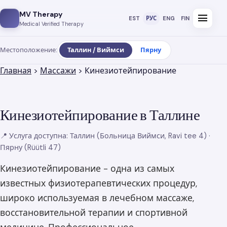
MV Therapy
menu
EST
РУС
ENG
FIN
Medical Verified Therapy
Местоположение:
Таллин / Виймси
Пярну
Главная
>
Массажи
> Кинезиотейпирование
Кинезиотейпирование в Таллине
📍 Услуга доступна: Таллин (Больница Виймси, Ravi tee 4) ·
Пярну (Rüütli 47)
Кинезиотейпирование - одна из самых
известных физиотерапевтических процедур,
широко используемая в лечебном массаже,
восстановительной терапии и спортивной