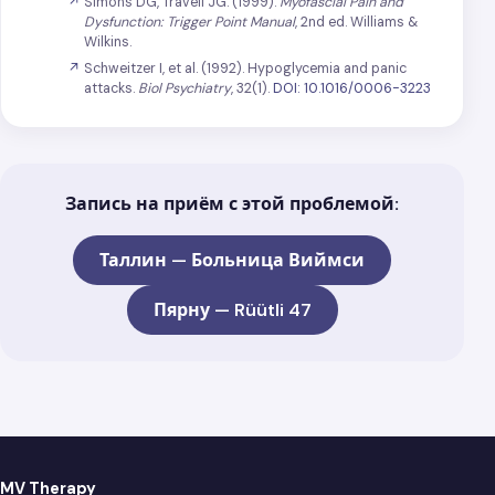
Simons DG, Travell JG. (1999).
Myofascial Pain and
Dysfunction: Trigger Point Manual
, 2nd ed. Williams &
Wilkins.
Schweitzer I, et al. (1992). Hypoglycemia and panic
attacks.
Biol Psychiatry
, 32(1).
DOI: 10.1016/0006-3223
Запись на приём с этой проблемой:
Таллин — Больница Виймси
Пярну — Rüütli 47
MV Therapy