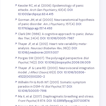
Kessler RC, et al. (2006). Epidemiology of panic
attacks.
Arch Gen Psychiatry
, 63(4).
DOI:
10.1001/archpsyc.63.4.415
Gorman JM, et al. (2000). Neuroanatomical hypothesis
of panic disorder.
Am J Psychiatry
, 157(4).
DOI:
10.1176/appi.ajp.157.4.493
Clark DM. (1986). A cognitive approach to panic.
Behav
Res Ther
, 24(4).
DOI: 10.1016/0005-7967
Thayer JF, et al. (2012). Heart rate variability meta-
analysis.
Neurosci Biobehav Rev
, 36(2).
DOI:
10.1016/j.neubiorev.2011.11.007
Porges SW. (2007). The polyvagal perspective.
Biol
Psychol
, 74(2).
DOI: 10.1016/j.biopsycho.2006.06.009
Thayer JF & Lane RD. (2000). Neurovisceral integration
model.
J Affect Disord
, 61(3).
DOI: 10.1016/S0306-
4522(00)00230-2
Wilhelm FH & Roth WT. (2001). Somatic symptom
paradox in DSM-IV.
Biol Psychol
, 57.
DOI:
10.1016/S0005-7916
Ma X, et al. (2017). Diaphragmatic breathing and stress.
Front Psychol
, 8:874.
DOI: 10.3389/fpsyg.2017.00874