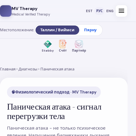
MV Therapy
menu
EST
РУС
ENG
Medical Verified Therapy
Местоположение:
Таллин / Виймси
Пярну
Stebby
Счёт
Партнёр
Главная
›
Диагнозы
› Паническая атака
🧠
Физиологический подход · MV Therapy
Паническая атака - сигнал
перегрузки тела
Паническая атака - не только психическое
явление. Нарушение биомеханики дыхания,