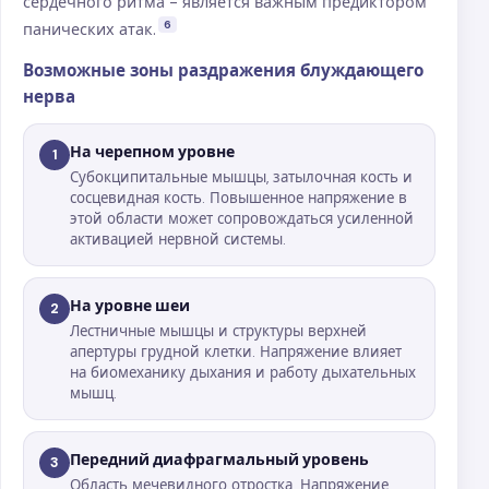
сердечного ритма - является важным предиктором
6
панических атак.
Возможные зоны раздражения блуждающего
нерва
На черепном уровне
1
Субокципитальные мышцы, затылочная кость и
сосцевидная кость. Повышенное напряжение в
этой области может сопровождаться усиленной
активацией нервной системы.
На уровне шеи
2
Лестничные мышцы и структуры верхней
апертуры грудной клетки. Напряжение влияет
на биомеханику дыхания и работу дыхательных
мышц.
Передний диафрагмальный уровень
3
Область мечевидного отростка. Напряжение